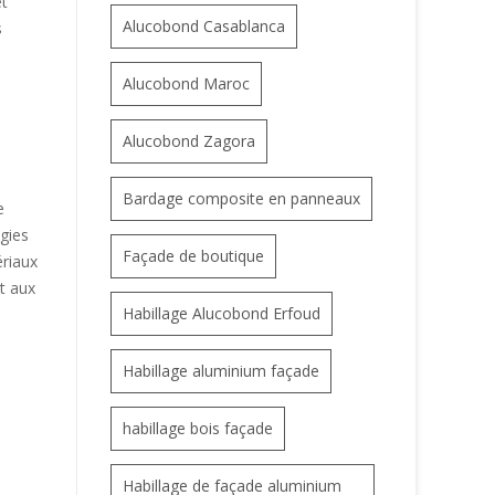
et
Alucobond Casablanca
s
Alucobond Maroc
Alucobond Zagora
Bardage composite en panneaux
e
ogies
Façade de boutique
ériaux
nt aux
Habillage Alucobond Erfoud
Habillage aluminium façade
habillage bois façade
Habillage de façade aluminium