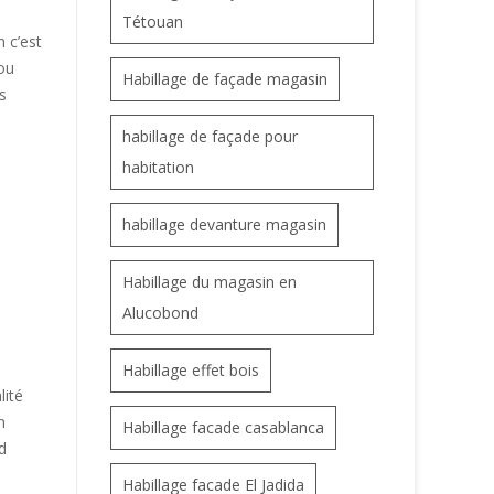
Tétouan
 c’est
ou
Habillage de façade magasin
s
habillage de façade pour
habitation
habillage devanture magasin
Habillage du magasin en
Alucobond
Habillage effet bois
lité
n
Habillage facade casablanca
d
Habillage facade El Jadida