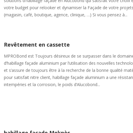
solutions d‘habillage façade en Alucobond qui satisfait votre choix 
votre budget pour relooker et dynamiser la Façade de votre projet
(magasin, café, boutique, agence, clinique, …) Si vous pensez à...
Revêtement en cassette
MPROBond est Toujours désireux de se surpasser dans le domain
d’habillage façade aluminium par l’utilisation des nouvelles technol
et s’assure de toujours être à la recherche de la bonne qualité mat
pour satisfait nitre client, habillage façade aluminium a une résista
intempéries et la corrosion, le poids d’Alucobond...
habillage façade Meknès