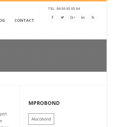
TEL: 06 50 05 05 04
OG
CONTACT
MPROBOND
pert
Alucobond
te