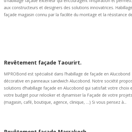
d’habillage façade extérieur qui encouragent l’inspiration et permet
aux constructeurs et designers des solutions innovatrices. Habillag
façade magasin connu par la facilite du montage et la résistance de
Revêtement façade Taourirt.
MPROBond est spécialisé dans l’habillage de façade en Alucobond
décorative en panneaux sandwich Alucobond. Notre société propo
solutions d‘habillage façade en Alucobond qui satisfait votre choix 
votre budget pour relooker et dynamiser la Façade de votre projet
(magasin, café, boutique, agence, clinique, …) Si vous pensez à...
Revêtement façade Marrakech