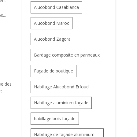
tent
Alucobond Casablanca
e
s...
Alucobond Maroc
Alucobond Zagora
Bardage composite en panneaux
Façade de boutique
se des
Habillage Alucobond Erfoud
et
s
Habillage aluminium façade
habillage bois façade
Habillage de façade aluminium