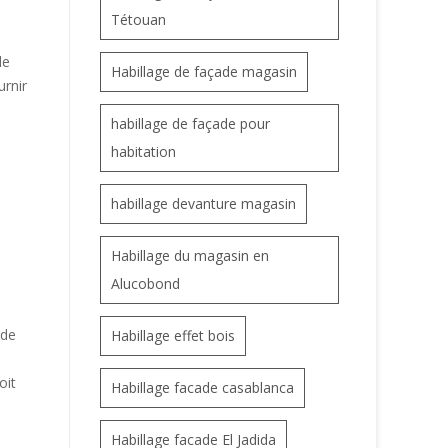
Tétouan
de
Habillage de façade magasin
urnir
habillage de façade pour
habitation
habillage devanture magasin
Habillage du magasin en
Alucobond
 de
Habillage effet bois
oit
Habillage facade casablanca
n
Habillage facade El Jadida