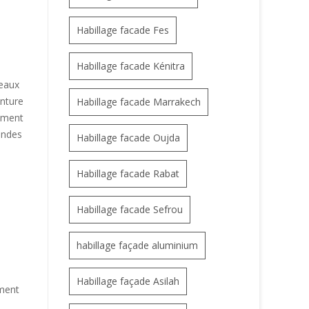
Habillage facade Fes
Habillage facade Kénitra
neaux
anture
Habillage facade Marrakech
timent
andes
Habillage facade Oujda
Habillage facade Rabat
Habillage facade Sefrou
habillage façade aluminium
Habillage façade Asilah
iment
e